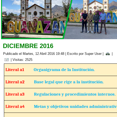
DICIEMBRE 2016
Publicado el Martes, 12 Abril 2016 19:48
|
Escrito por Super User
|
|
| Visitas: 2525
Literal a1
Organigrama de la Institución.
Literal a2
Base legal que rige a la institución.
Literal a3
Regulaciones y procedimientos internos.
Literal a4
Metas y objetivos unidades administrativ